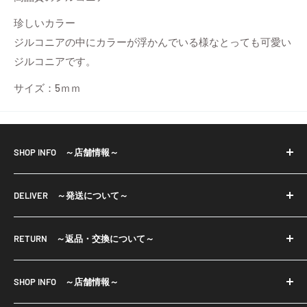
珍しいカラー
ジルコニアの中にカラーが浮かんでいる様なとっても可愛い
ジルコニアです。
サイズ：5ｍｍ
SHOP INFO ～店舗情報～
※当店で取り扱っておりますパーツ等は輸入品も御座い
DELIVER ～発送について～
ます。
輸入品は小さな傷・色ムラ等もある場合が御座います。
・宅配便、
一部商品は店舗と在庫共有をしております為、ご注文の
RETURN ～返品・交換について～
メール便（ネコポスまたはクリックポスト）で発送いた
タイミングにより欠品している場合が御座います。
します。
■返品について
欠品商品は入荷次第発送させて頂きます。 予めご了承く
・お振込み確認後7日以内の発送となりますが、発送まで
SHOP INFO ～店舗情報～
・ご注文と異なる商品や不良品が万一届いてしまった場
ださいませ。
に1週間以上かかる場合には、発送予定日をメールでお知
合は、商品到着後7日以内にご返品ください。