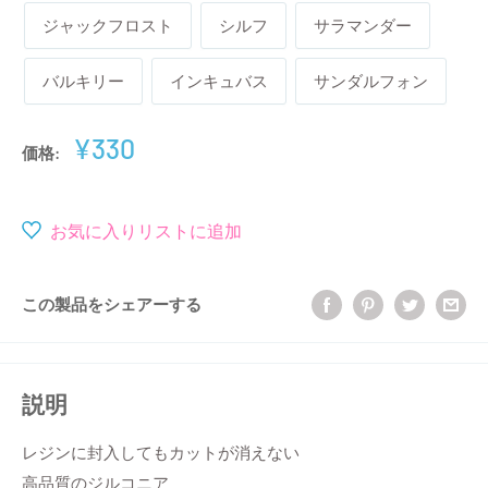
ジャックフロスト
シルフ
サラマンダー
バルキリー
インキュバス
サンダルフォン
販
¥330
価格:
売
価
格
お気に入りリストに追加
この製品をシェアーする
説明
レジンに封入してもカットが消えない
高品質のジルコニア