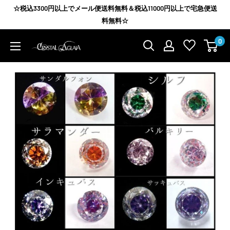
コ
☆税込3300円以上でメール便送料無料＆税込11000円以上で宅急便送
ン
料無料☆
テ
0
Agrize
ン
group
ツ
に
ス
キ
ッ
プ
す
る