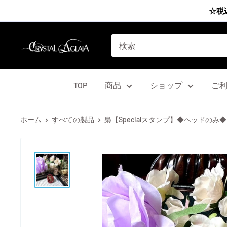
コ
☆税
ン
テ
Agrize
ン
group
ツ
に
TOP
商品
ショップ
ご
ス
キ
ホーム
すべての製品
梟【Specialスタンプ】◆ヘッドのみ◆
ッ
プ
す
る