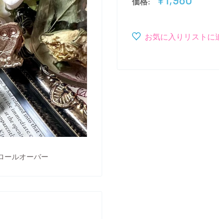
価格:
売
価
格
お気に入りリストに
ロールオーバー