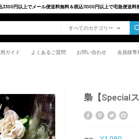
込3300円以上でメール便送料無料＆税込11000円以上で宅急便送料
すべてのカテゴリー
利用ガイド
よくあるご質問
お問い合わせ
会員様専
梟【Speci
販
¥1,980