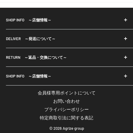
SHOP INFO ～店舗情報～
※当店で取り扱っておりますパーツ等は輸入品も御座い
DELIVER ～発送について～
ます。
輸入品は小さな傷・色ムラ等もある場合が御座います。
・宅配便、
一部商品は店舗と在庫共有をしております為、ご注文の
RETURN ～返品・交換について～
メール便（ネコポスまたはクリックポスト）で発送いた
タイミングにより欠品している場合が御座います。
します。
■返品について
欠品商品は入荷次第発送させて頂きます。 予めご了承く
・お振込み確認後7日以内の発送となりますが、発送まで
SHOP INFO ～店舗情報～
・ご注文と異なる商品や不良品が万一届いてしまった場
ださいませ。
に1週間以上かかる場合には、発送予定日をメールでお知
合は、商品到着後7日以内にご返品ください。
Crystal Aglaia
・注文承諾メールが届いてから7営業日以内にご入金くだ
らせいたします。
会員様専用ポイントについて
※但し、お客様のもとで破損、汚れが生じた場合は返品
email:
agrize.ec01@gmail.com
さい。
お問い合わせ
に応じかねます。
営業時間：平日11:00～18:00
※7営業日以内にお振込みがない場合はキャンセル扱いに
≫
詳しくはこちら
プライバシーポリシー
■返品送料・返金手数料
休業日：土日・祝日
なります。
特定商取引法に関する表記
返品送料・返金手数料は品質不良による場合は弊社負
※代引きは承っておりません。
担、お客様のご都合の場合はお客様負担となります。
© 2026 Agrize group