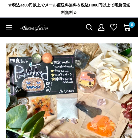
コ
☆税込3300円以上でメール便送料無料＆税込11000円以上で宅急便送
ン
料無料☆
テ
0
Agrize
ン
group
ツ
に
ス
キ
ッ
プ
す
る