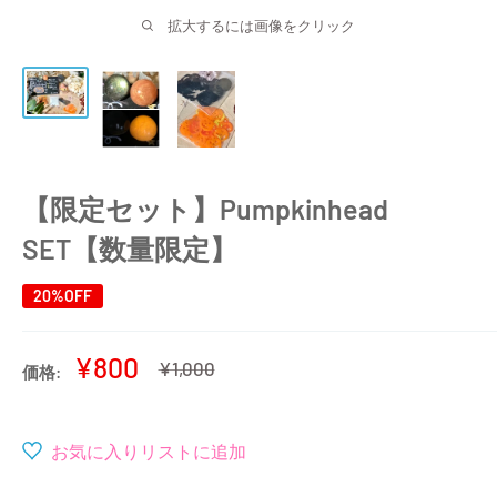
拡大するには画像をクリック
【限定セット】Pumpkinhead
SET【数量限定】
20%OFF
販
¥800
通
¥1,000
価格:
常
売
価
価
格
格
お気に入りリストに追加