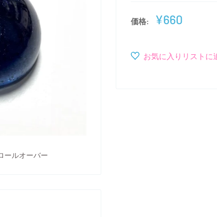
販
¥660
価格:
売
価
格
お気に入りリストに
ロールオーバー