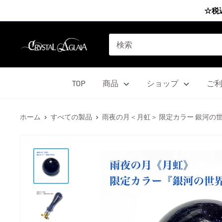
コ
☆税
ン
テ
Agrize
ン
group
ツ
に
TOP
商品
ショップ
ご
ス
キ
ホーム
すべての製品
雨夜の月＜月虹＞ 限定カラー 銀河の
ッ
プ
す
る