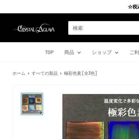
コ
☆税
ン
テ
Agrize
ン
group
ツ
に
TOP
商品
ショップ
ご
ス
キ
ホーム
すべての製品
極彩色素 [全3色]
ッ
プ
す
る