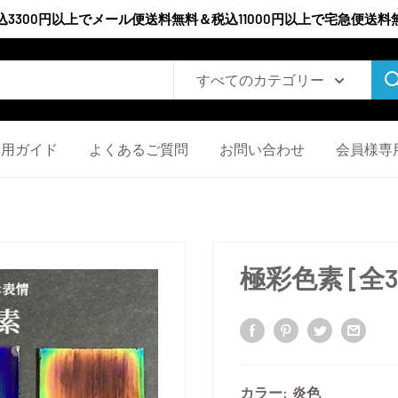
込3300円以上でメール便送料無料＆税込11000円以上で宅急便送料
すべてのカテゴリー
利用ガイド
よくあるご質問
お問い合わせ
会員様専
極彩色素 [全3
カラー:
炎色