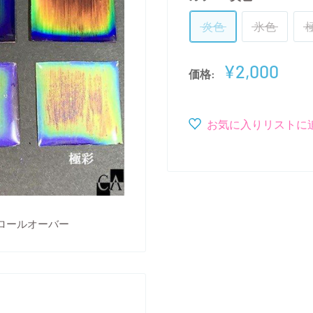
炎色
氷色
販
¥2,000
価格:
売
価
格
お気に入りリストに
ロールオーバー