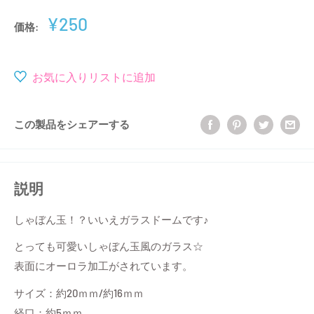
販
¥250
価格:
売
価
格
お気に入りリストに追加
この製品をシェアーする
説明
しゃぼん玉！？いいえガラスドームです♪
とっても可愛いしゃぼん玉風のガラス☆
表面にオーロラ加工がされています。
サイズ：約20ｍｍ/約16ｍｍ
経口：約5ｍｍ