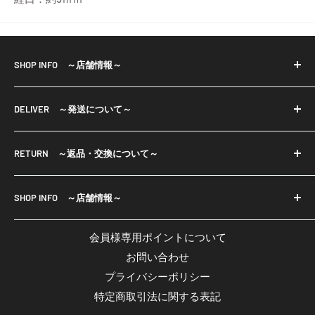
SHOP INFO ～店舗情報～
※当店で取り扱っておりますパーツ等は輸入品も御座い
DELIVER ～発送について～
ます。
輸入品は小さな傷・色ムラ等もある場合が御座います。
・宅配便、
一部商品は店舗と在庫共有をしております為、ご注文の
RETURN ～返品・交換について～
メール便（ネコポスまたはクリックポスト）で発送いた
タイミングにより欠品している場合が御座います。
します。
■返品について
欠品商品は入荷次第発送させて頂きます。 予めご了承く
・お振込み確認後7日以内の発送となりますが、発送まで
SHOP INFO ～店舗情報～
・ご注文と異なる商品や不良品が万一届いてしまった場
ださいませ。
に1週間以上かかる場合には、発送予定日をメールでお知
合は、商品到着後7日以内にご返品ください。
Crystal Aglaia
・注文承諾メールが届いてから7営業日以内にご入金くだ
らせいたします。
会員様専用ポイントについて
※但し、お客様のもとで破損、汚れが生じた場合は返品
email:
agrize.ec01@gmail.com
さい。
お問い合わせ
に応じかねます。
営業時間：平日11:00～18:00
※7営業日以内にお振込みがない場合はキャンセル扱いに
≫
詳しくはこちら
プライバシーポリシー
■返品送料・返金手数料
休業日：土日・祝日
なります。
特定商取引法に関する表記
返品送料・返金手数料は品質不良による場合は弊社負
※代引きは承っておりません。