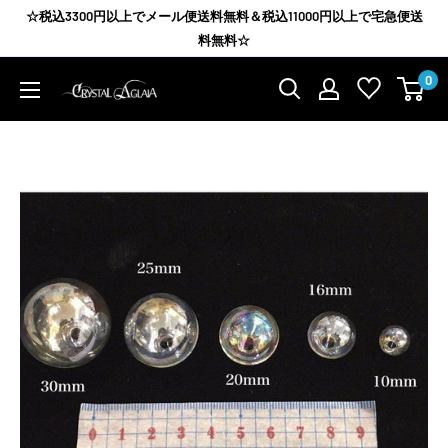
コ
☆税込3300円以上でメール便送料無料＆税込11000円以上で宅急便送
ン
料無料☆
テ
0
Agrize
ン
group
ツ
に
ス
キ
ッ
プ
す
る