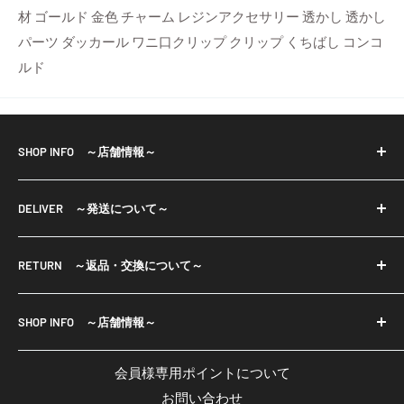
材 ゴールド 金色 チャーム レジンアクセサリー 透かし 透かし
パーツ ダッカール ワニ口クリップ クリップ くちばし コンコ
ルド
SHOP INFO ～店舗情報～
※当店で取り扱っておりますパーツ等は輸入品も御座い
DELIVER ～発送について～
ます。
輸入品は小さな傷・色ムラ等もある場合が御座います。
・宅配便、
一部商品は店舗と在庫共有をしております為、ご注文の
RETURN ～返品・交換について～
メール便（ネコポスまたはクリックポスト）で発送いた
タイミングにより欠品している場合が御座います。
します。
■返品について
欠品商品は入荷次第発送させて頂きます。 予めご了承く
・お振込み確認後7日以内の発送となりますが、発送まで
SHOP INFO ～店舗情報～
・ご注文と異なる商品や不良品が万一届いてしまった場
ださいませ。
に1週間以上かかる場合には、発送予定日をメールでお知
合は、商品到着後7日以内にご返品ください。
Crystal Aglaia
・注文承諾メールが届いてから7営業日以内にご入金くだ
らせいたします。
会員様専用ポイントについて
※但し、お客様のもとで破損、汚れが生じた場合は返品
email:
agrize.ec01@gmail.com
さい。
お問い合わせ
に応じかねます。