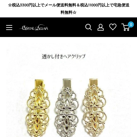
コ
☆税込3300円以上でメール便送料無料＆税込11000円以上で宅急便送
ン
料無料☆
テ
0
Agrize
ン
group
ツ
に
ス
キ
ッ
プ
す
る