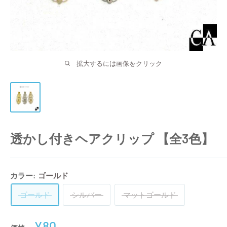
拡大するには画像をクリック
透かし付きヘアクリップ 【全3色】
カラー:
ゴールド
ゴールド
シルバー
マットゴールド
販
¥80