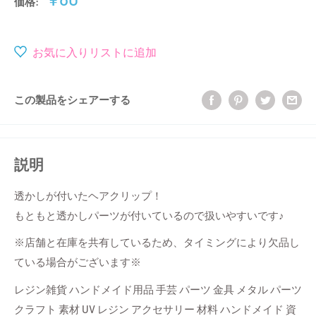
価格:
売
価
格
お気に入りリストに追加
この製品をシェアーする
説明
透かしが付いたヘアクリップ！
もともと透かしパーツが付いているので扱いやすいです♪
※店舗と在庫を共有しているため、タイミングにより欠品し
ている場合がございます※
レジン雑貨 ハンドメイド用品 手芸 パーツ 金具 メタル パーツ
クラフト 素材 UV レジン アクセサリー 材料 ハンドメイド 資