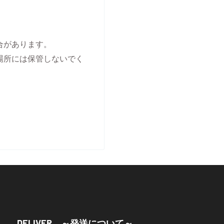
合があります。
場所には保管しないでく
、
DELIVER ～発送について～