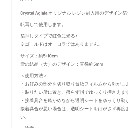
Crystal Aglaia オリジナル レジン封入用のデザイ
転写して使用します。
箔押しタイプで虹色に光る♪
※ゴールドはオーロラではありません。
サイズ：約5×10cm
雪の結晶（大）のデザイン：直径約5mm
＜使用方法＞
・お好みの部分を切り取り台紙フィルムから剥がし
・貼りたい所に置き、擦らず指でゆっくり押さえま
・接着具合を確かめながら透明シートをゆっくり剥
接着具合が悪い場合は、透明シートをはがさず再度
い。