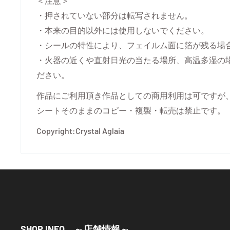
＜注意＞
・押されていない部分は転写されません。
・本来の目的以外には使用しないでください。
・シールの特性により、フェイルム面に箔が残る場
・火器の近くや直射日光の当たる場所、高温多湿の
ださい。
作品にご利用頂き作品としての商用利用は可ですが
シートそのままのコピー・複製・転売は禁止です。
Copyright:Crystal Aglaia
SHOP INFO ～店舗情報～