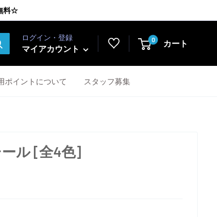
無料☆
ログイン・登録
0
カート
マイアカウント
用ポイントについて
スタッフ募集
ール [全4色]