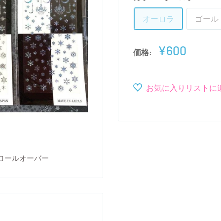
オーロラ
ゴール
販
¥600
価格:
売
価
格
お気に入りリストに
ロールオーバー