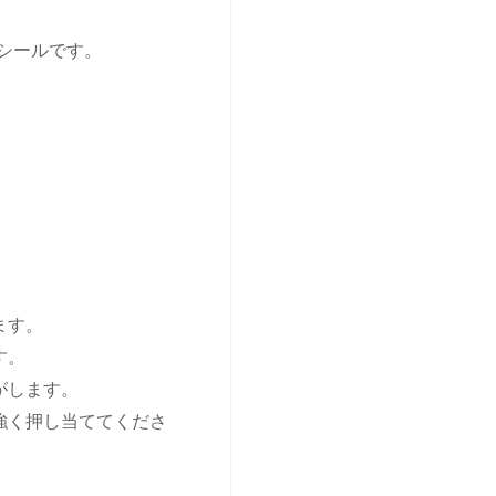
ン箔シールです。
ます。
す。
がします。
強く押し当ててくださ