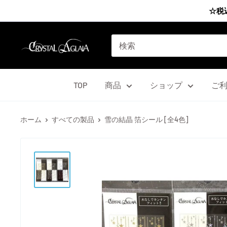
コ
☆税
ン
テ
Agrize
ン
group
ツ
に
TOP
商品
ショップ
ご
ス
キ
ホーム
すべての製品
雪の結晶 箔シール [全4色]
ッ
プ
す
る