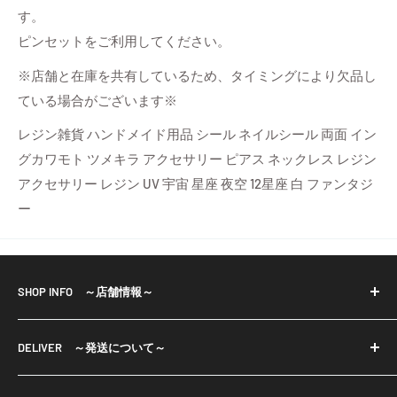
す。
ピンセットをご利用してください。
※店舗と在庫を共有しているため、タイミングにより欠品し
ている場合がございます※
レジン雑貨 ハンドメイド用品 シール ネイルシール 両面 イン
グカワモト ツメキラ アクセサリー ピアス ネックレス レジン
アクセサリー レジン UV 宇宙 星座 夜空 12星座 白 ファンタジ
ー
SHOP INFO ～店舗情報～
※当店で取り扱っておりますパーツ等は輸入品も御座い
DELIVER ～発送について～
ます。
輸入品は小さな傷・色ムラ等もある場合が御座います。
・宅配便、