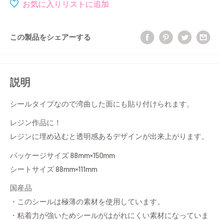
格
お気に入りリストに追加
この製品をシェアーする
説明
シールタイプなので湾曲した面にも貼り付けられます。
レジン作品に！
レジンに埋め込むと透明感あるデザインが出来上がります。
パッケージサイズ 88mm×150mm
シートサイズ 88mm×111mm
国産品
・このシールは極薄の素材を使用しています。
・粘着力が強いためシールがはがれにくい素材になっていま