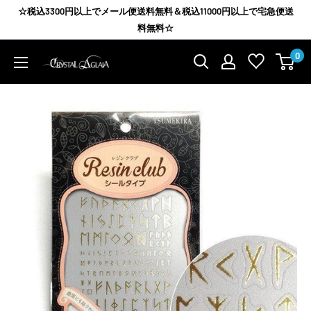
コ
☆税込3300円以上でメール便送料無料＆税込11000円以上で宅急便送
ン
料無料☆
テ
0
Agrize
ン
group
ツ
に
ス
キ
ッ
プ
す
る