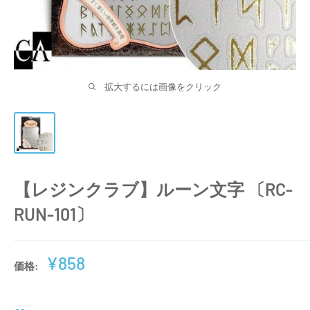
拡大するには画像をクリック
【レジンクラブ】ルーン文字 〔RC-
RUN-101〕
販
¥858
価格:
売
価