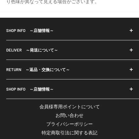
り色味が異なって見える場合がございます。
SHOP INFO ～店舗情報～
※当店で取り扱っておりますパーツ等は輸入品も御座い
DELIVER ～発送について～
ます。
輸入品は小さな傷・色ムラ等もある場合が御座います。
・宅配便、
一部商品は店舗と在庫共有をしております為、ご注文の
RETURN ～返品・交換について～
メール便（ネコポスまたはクリックポスト）で発送いた
タイミングにより欠品している場合が御座います。
します。
■返品について
欠品商品は入荷次第発送させて頂きます。 予めご了承く
・お振込み確認後7日以内の発送となりますが、発送まで
SHOP INFO ～店舗情報～
・ご注文と異なる商品や不良品が万一届いてしまった場
ださいませ。
に1週間以上かかる場合には、発送予定日をメールでお知
合は、商品到着後7日以内にご返品ください。
Crystal Aglaia
・注文承諾メールが届いてから7営業日以内にご入金くだ
らせいたします。
会員様専用ポイントについて
※但し、お客様のもとで破損、汚れが生じた場合は返品
email:
agrize.ec01@gmail.com
さい。
お問い合わせ
に応じかねます。
営業時間：平日11:00～18:00
※7営業日以内にお振込みがない場合はキャンセル扱いに
≫
詳しくはこちら
プライバシーポリシー
■返品送料・返金手数料
休業日：土日・祝日
なります。
特定商取引法に関する表記
返品送料・返金手数料は品質不良による場合は弊社負
※代引きは承っておりません。