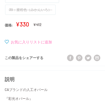
39：蜜柑色（みかんいろ）
販
¥330
通
¥412
価格:
常
売
価
価
格
格
お気に入りリストに追加
この製品をシェアーする
説明
CAブランドの人工オパール
『彩光オパール』