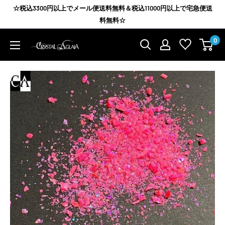
コ
☆税込3300円以上でメール便送料無料＆税込11000円以上で宅急便送
ン
料無料☆
テ
0
Agrize
ン
group
ツ
に
ス
キ
ッ
プ
す
る